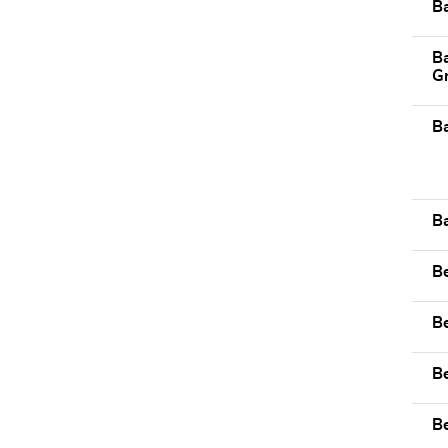
Ba
Ba
G
B
Ba
B
B
Be
Be