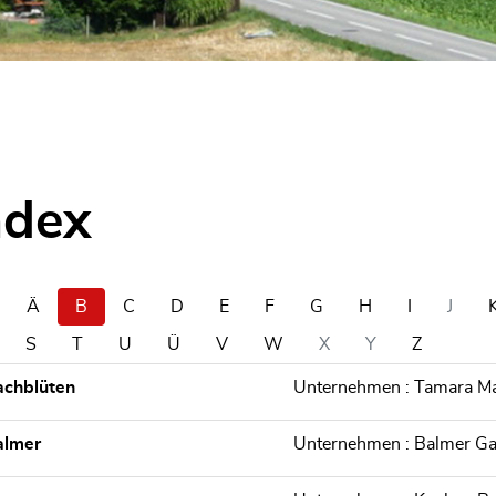
ndex
Ä
B
C
D
E
F
G
H
I
J
S
T
U
Ü
V
W
X
Y
Z
achblüten
Unternehmen : Tamara Mar
almer
Unternehmen : Balmer G