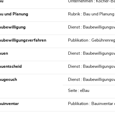
au
Unternehmen : Kocher-Ba
au und Planung
Rubrik : Bau und Planung
aubewilligung
Dienst : Baubewilligungs
ubewilligungsverfahren
Publikation : Gebührenre
auen
Dienst : Baubewilligungs
auentscheid
Dienst : Baubewilligungs
augesuch
Dienst : Baubewilligungs
Seite : eBau
uinventar
Publikation : Bauinventa