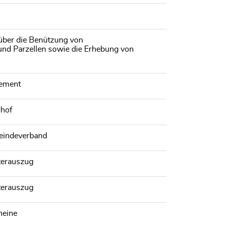
 über die Benützung von
nd Parzellen sowie die Erhebung von
lement
dhof
meindeverband
terauszug
terauszug
heine