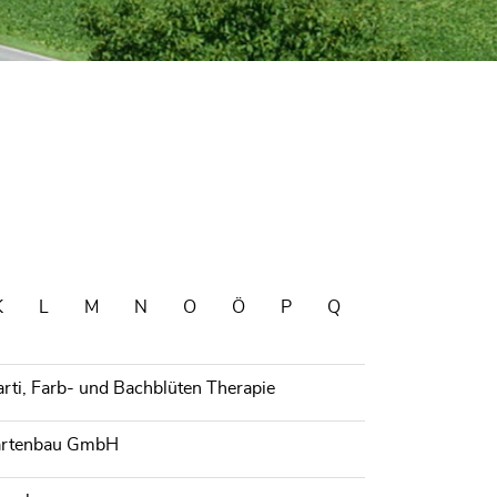
K
L
M
N
O
Ö
P
Q
ti, Farb- und Bachblüten Therapie
artenbau GmbH