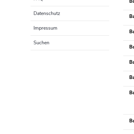
B
Datenschutz
B
Impressum
B
Suchen
Ba
B
B
B
Ba