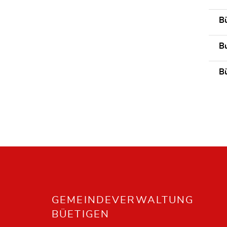
B
B
Bü
Fusszeile
GEMEINDEVERWALTUNG
BÜETIGEN