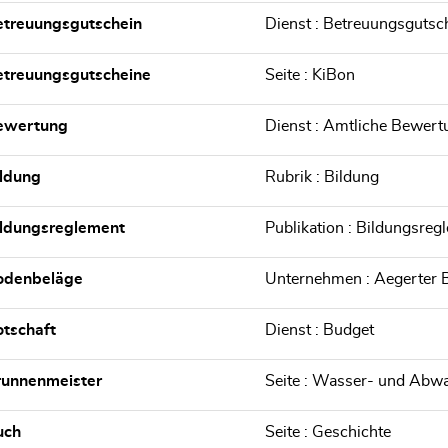
etreuungsgutschein
Dienst : Betreuungsgutsc
etreuungsgutscheine
Seite : KiBon
ewertung
Dienst : Amtliche Bewert
ldung
Rubrik : Bildung
ildungsreglement
Publikation : Bildungsreg
odenbeläge
Unternehmen : Aegerter 
tschaft
Dienst : Budget
runnenmeister
Seite : Wasser- und Abw
uch
Seite : Geschichte