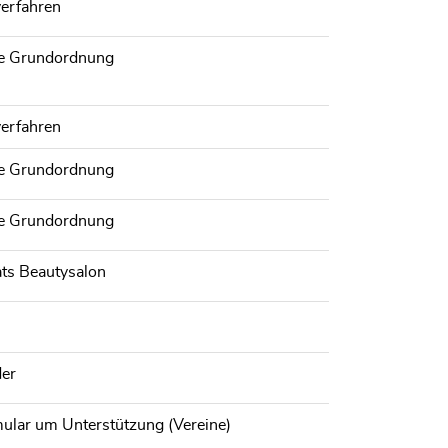
verfahren
che Grundordnung
verfahren
che Grundordnung
che Grundordnung
ts Beautysalon
der
mular um Unterstützung (Vereine)