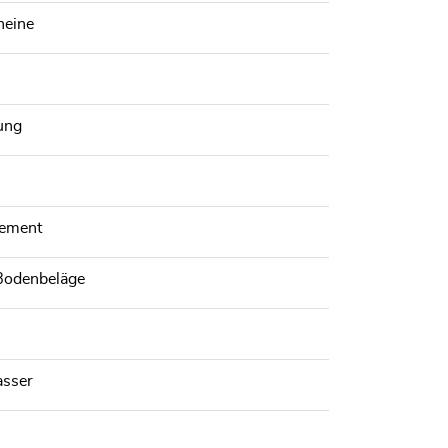
heine
ung
lement
Bodenbeläge
asser