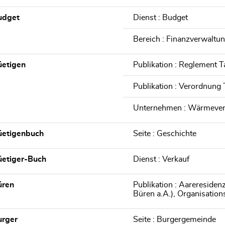
udget
Dienst : Budget
Bereich : Finanzverwaltu
üetigen
Publikation : Reglement 
Publikation : Verordnung
Unternehmen : Wärmeve
üetigenbuch
Seite : Geschichte
üetiger-Buch
Dienst : Verkauf
üren
Publikation : Aareresiden
Büren a.A.), Organisatio
urger
Seite : Burgergemeinde