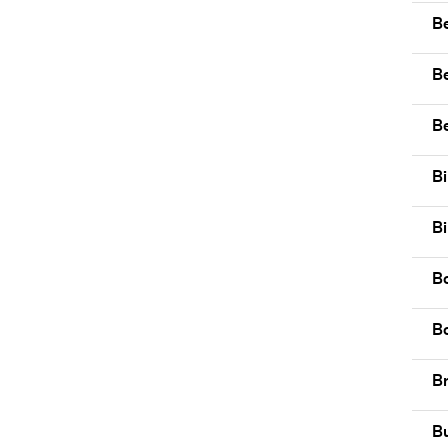
B
B
B
Bi
B
B
Bo
B
B