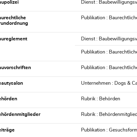
upolizei
Dienst : Baubewilligungs
urechtliche
Publikation : Baurechtli
rundordnung
aureglement
Dienst : Baubewilligungs
Publikation : Baurechtli
uvorschriften
Publikation : Baurechtli
eautysalon
Unternehmen : Dogs & Ca
ehörden
Rubrik : Behörden
hördenmitglieder
Rubrik : Behördenmitglie
iträge
Publikation : Gesuchsfor