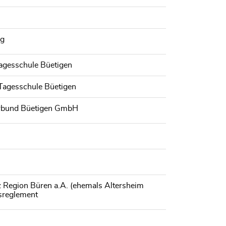
ng
Tagesschule Büetigen
 Tagesschule Büetigen
rbund Büetigen GmbH
z Region Büren a.A. (ehemals Altersheim
nsreglement