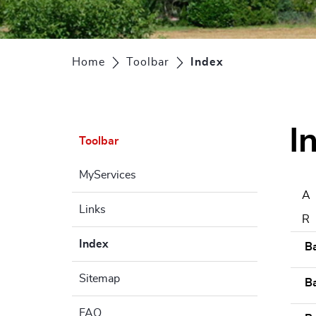
Home
Toolbar
Index
(ausgewählt)
I
Toolbar
MyServices
A
Links
R
Index
(ausgewählt)
B
Sitemap
B
FAQ