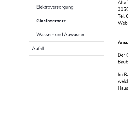
Alte 
Elektroversorgung
3050
Tel.
Glasfasernetz
(ausgewählt)
Webs
Wasser- und Abwasser
Ansc
Abfall
Der 
Baube
Im R
welc
Haus