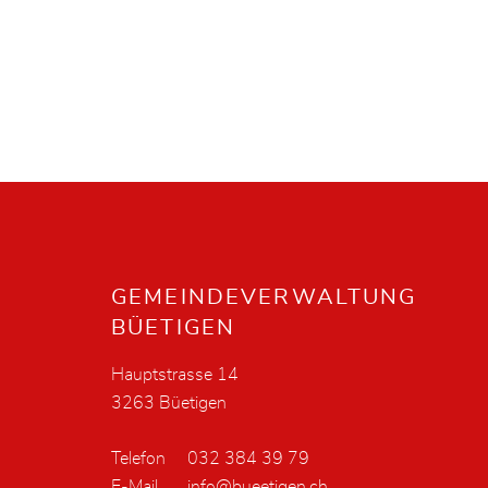
Fusszeile
GEMEINDEVERWALTUNG
BÜETIGEN
Hauptstrasse 14
3263 Büetigen
Telefon
032 384 39 79
E-Mail
info@bueetigen.ch