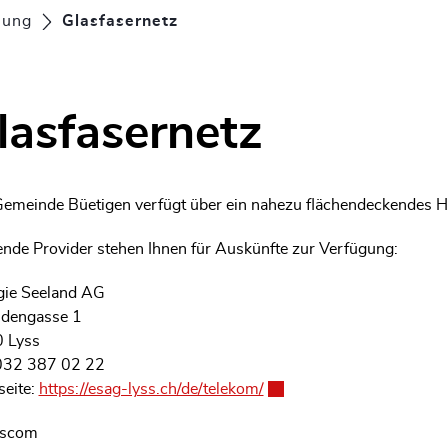
nung
Glasfasernetz
(ausgewählt)
lasfasernetz
Gemeinde Büetigen verfügt über ein nahezu flächendeckendes 
ende Provider stehen Ihnen für Auskünfte zur Verfügung:
gie Seeland AG
dengasse 1
 Lyss
032 387 02 22
eite:
https://esag-lyss.ch/de/telekom/
Externer Link wird in ein
sscom