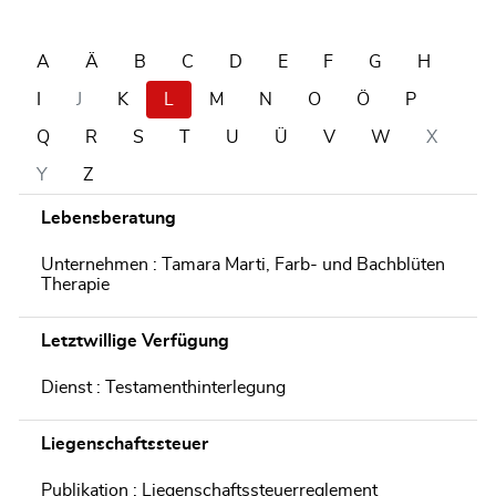
A
Ä
B
C
D
E
F
G
H
I
J
K
L
M
N
O
Ö
P
Q
R
S
T
U
Ü
V
W
X
Y
Z
Lebensberatung
Unternehmen : Tamara Marti, Farb- und Bachblüten
Therapie
Letztwillige Verfügung
Dienst : Testamenthinterlegung
Liegenschaftssteuer
Publikation : Liegenschaftssteuerreglement