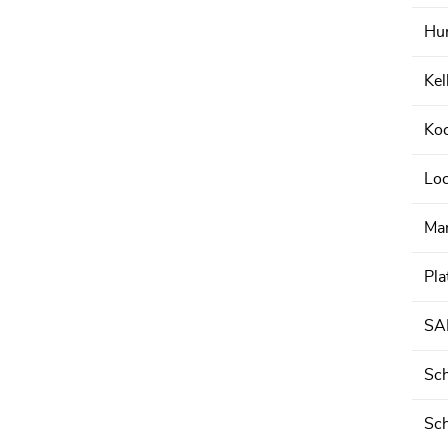
Hu
Kel
Koc
Loc
Mar
Pla
SA
Sch
Sc