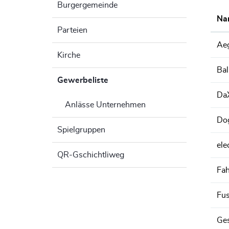
Burgergemeinde
Na
Parteien
Aeg
Kirche
Ba
Gewerbeliste
(ausgewählt)
Da
Anlässe Unternehmen
Dog
Spielgruppen
ele
QR-Gschichtliweg
Fah
Fus
Ges