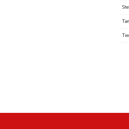
Ste
Tam
Tie
Fusszeile