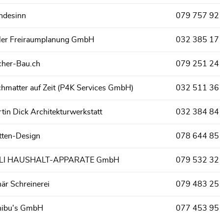
ndesinn
079 757 92
ler Freiraumplanung GmbH
032 385 17
her-Bau.ch
079 251 24
hmatter auf Zeit (P4K Services GmbH)
032 511 36
tin Dick Architekturwerkstatt
032 384 84
tten-Design
078 644 85
LI HAUSHALT-APPARATE GmbH
079 532 32
är Schreinerei
079 483 25
hibu's GmbH
077 453 95