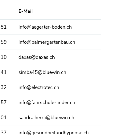
E-Mail
 81
info@aegerter-boden.ch
 59
info@balmergartenbau.ch
 10
daxas@daxas.ch
 41
simba45@bluewin.ch
 32
info@electrotec.ch
 57
info@fahrschule-linder.ch
 01
sandra.herrli@bluewin.ch
 37
info@gesundheitundhypnose.ch