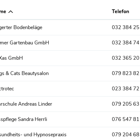
me
Telefon
erter Bodenbeläge
032 384 25
lmer Gartenbau GmbH
032 384 74
Xas GmbH
032 365 20
s & Cats Beautysalon
079 823 82
ctrotec
023 384 72
rschule Andreas Linder
079 205 63
spflege Sandra Herrli
076 547 81
undheits- und Hypnosepraxis
079 204 68