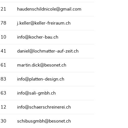
 21
haudenschildnicole@gmail.com
 78
j.keller@keller-freiraum.ch
 10
info@kocher-bau.ch
 41
daniel@lochmatter-auf-zeit.ch
 61
martin.dick@besonet.ch
 83
info@platten-design.ch
 63
info@sali-gmbh.ch
 12
info@schaerschreinerei.ch
 30
schibusgmbh@besonet.ch