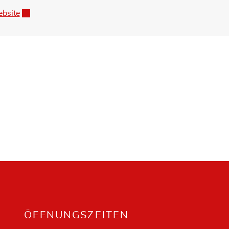
bsite
Externer Link wird in einem neuen Fenster geöffnet.
ÖFFNUNGSZEITEN