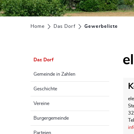
Home
Das Dorf
Gewerbeliste
(ausg
e
Das Dorf
Gemeinde in Zahlen
K
Geschichte
el
Vereine
St
32
Burgergemeinde
Te
in
Parteien