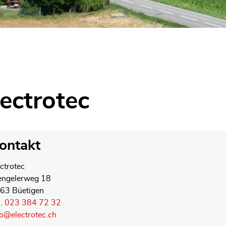
ewählt)
lectrotec
ontakt
ectrotec
engelerweg 18
63 Büetigen
l.
023 384 72 32
fo@electrotec.ch