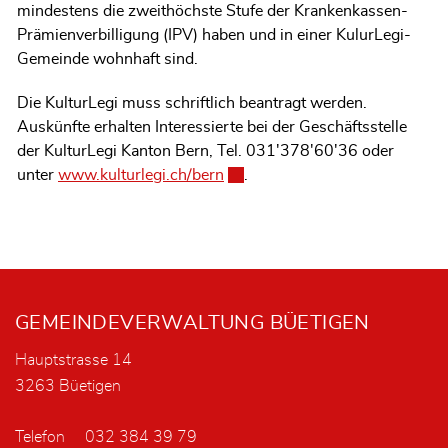
mindestens die zweithöchste Stufe der Krankenkassen-
Prämienverbilligung (IPV) haben und in einer KulurLegi-
Gemeinde wohnhaft sind.
Die KulturLegi muss schriftlich beantragt werden.
Auskünfte erhalten Interessierte bei der Geschäftsstelle
der KulturLegi Kanton Bern, Tel. 031'378'60'36 oder
unter
www.kulturlegi.ch/bern
Externer Link wird in einem neu
.
Fusszeile
GEMEINDEVERWALTUNG BÜETIGEN
Hauptstrasse 14
3263 Büetigen
Telefon
032 384 39 79