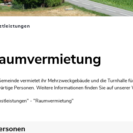
stleistungen
(ausgewählt)
aumvermietung
gehörige Objekte
Gemeinde vermietet ihr Mehrzweckgebäude und die Turnhalle für 
rtige Personen. Weitere Informationen finden Sie auf unserer 
nstleistungen" - "Raumvermietung"
ersonen