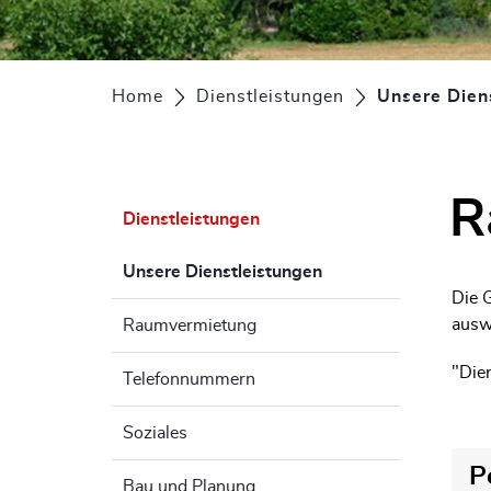
Home
Dienstleistungen
Unsere Dien
R
Dienstleistungen
Zu
Unsere Dienstleistungen
(ausgewählt)
Die 
auswä
Raumvermietung
"Die
Telefonnummern
Soziales
P
Bau und Planung